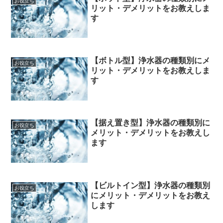
お役立ち
リット・デメリットをお教えしま
す
【ボトル型】浄水器の種類別にメ
お役立ち
リット・デメリットをお教えしま
す
【据え置き型】浄水器の種類別に
お役立ち
メリット・デメリットをお教えし
ます
【ビルトイン型】浄水器の種類別
お役立ち
にメリット・デメリットをお教え
します