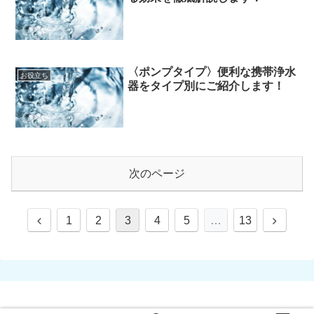
〈ポンプタイプ〉便利な携帯浄水
お役立ち
器をタイプ別にご紹介します！
次のページ
1
2
3
4
5
…
13