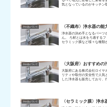
〈不織布〉浄水器の能
浄水器について
浄水器の決め手となるパーツがろ材です。 浄水器の能力が決める
ん。 ろ材とは水をろ過するフィルターを指し、不織布や活性炭、イオン交換体や中空糸そして
〈大阪府〉おすすめの
浄水器について
大阪府にある株式会社ロイヤ
リティや取付の安全性で人気となっています。 大阪府のロ
〈セラミック膜〉浄水
浄水器について