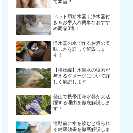
て本当？
ペット用給水器｜浄水器付
き＆お手入れ簡単なおすす
め商品3選！
浄水器の水で作るお酒の美
味しさを詳しく解説しま
す！
【植物編】水道水の塩素が
与えるダメージについて詳
しく解説します
登山で携帯用浄水器が大活
躍する理由を徹底解説しま
す！
運動前に水を飲むと得られ
る健康効果を徹底解説しま