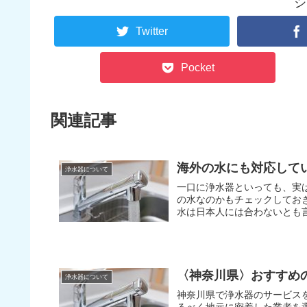
シ
Twitter
Pocket
関連記事
海外の水にも対応して
浄水器について
一口に浄水器といっても、実は色々な種類がありま
の水なのかもチェックしておきましょう。 海外の天然水は、硬水
水は日本人には合わないとも言
〈神奈川県〉おすすめ
浄水器について
神奈川県で浄水器のサービスを
るべく地元に密着した業者を選んだ