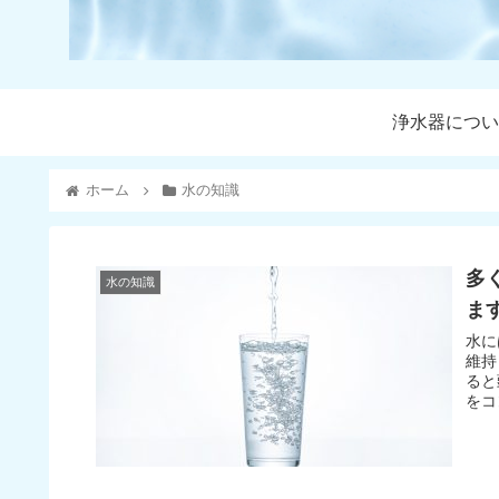
浄水器につい
ホーム
水の知識
多
水の知識
ま
水に
維持し
ると頭痛
をコ