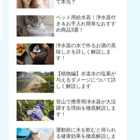
て本当？
ペット用給水器｜浄水器付
き＆お手入れ簡単なおすす
め商品3選！
浄水器の水で作るお酒の美
味しさを詳しく解説しま
す！
【植物編】水道水の塩素が
与えるダメージについて詳
しく解説します
登山で携帯用浄水器が大活
躍する理由を徹底解説しま
す！
運動前に水を飲むと得られ
る健康効果を徹底解説しま