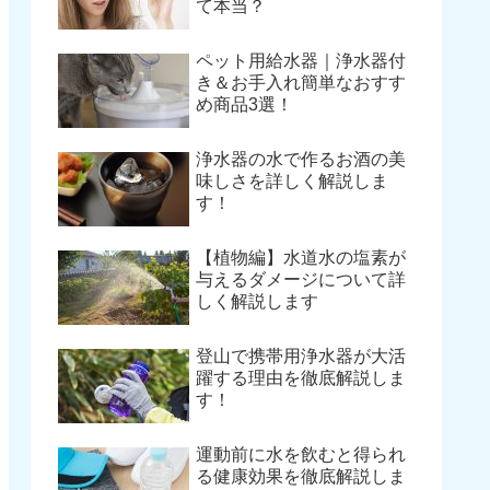
て本当？
ペット用給水器｜浄水器付
き＆お手入れ簡単なおすす
め商品3選！
浄水器の水で作るお酒の美
味しさを詳しく解説しま
す！
【植物編】水道水の塩素が
与えるダメージについて詳
しく解説します
登山で携帯用浄水器が大活
躍する理由を徹底解説しま
す！
運動前に水を飲むと得られ
る健康効果を徹底解説しま