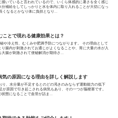
に掻いていると言われているので、いくら体感的に暑さを全く感じ
水分補給をしてしっかりと水を体内に取り入れることが大切になっ
時間が長くなるとかなり体に負担となり...
飲むことで現れる健康効果とは？
冷え性、むくみや肥満予防につながります。 その理由として
より腸内が刺激されてお通じがよくなることや、胃に大量の水が入
大腸が刺激されて便秘解消が期待さ...
病気の原因になる理由を詳しく解説します
ており、水分量が不足するとのどの渇きのみならず運動能力の低下
状態になることで血管が詰ま...