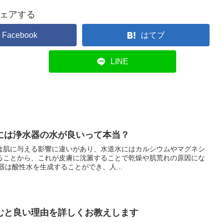
ェアする
Facebook
はてブ
LINE
には浄水器の水が良いって本当？
は肌に与える影響に違いがあり、水道水にはカルシウムやマグネシ
ることから、これが皮膚に沈澱することで乾燥や肌荒れの原因にな
。 一方で浄水器は酸性水を生成することができ、人...
むと良い理由を詳しくお教えします