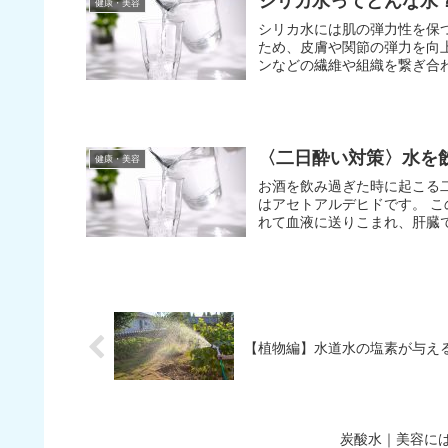
シリカ水ってどんな水
健康・美容
シリカ水には肌の弾力性を保
ため、皮膚や関節の弾力を向上させること
ンなどの繊維や組織を繋ぎ合わ
〈二日酔い対策〉水を
健康・美容
お酒を飲み過ぎた時に起こる
はアセトアルデヒドです。 この成分はお酒に含まれている。 アルコールは胃や小腸から吸収さ
【植物編】水道水の塩素が与え
炭酸水｜美容に