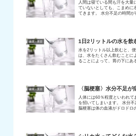
人間は寝ている間も汗を大量
ていないとしても、こまめに
てきます。 水分不足の
1日2リットルの水を
健康・美容
水を2リットル以上飲むと、便秘や
は、水をたくさん飲むことに
ることによって、胃の下にある
〈脳梗塞〉水分不足が
健康・美容
人体には60％程度といわれ
を招いてしまいます。 水分不足が原因で引き起こされる病気もあり、その一つが脳梗塞です。
脳梗塞は体の血液がドロドロの