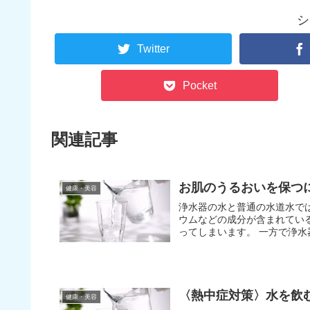
シ
Twitter
Pocket
関連記事
お肌のうるおいを保つ
健康・美容
浄水器の水と普通の水道水で
ウムなどの成分が含まれてい
ってしまいます
〈熱中症対策〉水を飲
健康・美容